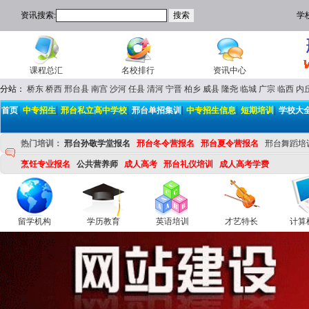
资讯搜索:
学
课程总汇
名校排行
资讯中心
分站：
桥东
桥西
邢台县
南宫
沙河
任县
清河
宁晋
柏乡
威县
隆尧
临城
广宗
临西
内
|
|
|
|
|
|
首页
中专招生
邢台私立高中学校
邢台单招集训
中专招生信息
短期培训
学校大
热门培训：
邢台孙敬学堂报名
邢台冬令营报名
邢台夏令营报名
邢台舞蹈培
烹饪专业报名
公共营养师
成人高考
邢台礼仪培训
成人高考学费
留学机构
学历教育
英语培训
才艺特长
计算