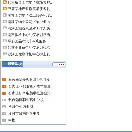
邢台威县某房地产案场客户..
巨鹿某地产售楼案场服务礼..
南和某房地产员工服务礼仪..
南和某物业公司《物业保洁..
清河某旅游景区对工作人员..
南宫体检中心礼仪培训及沟..
平乡某品牌汽车4s店服务..
沙河企业单位礼仪培训包括..
沙河某健康体检中心护士礼..
最新学校
石家庄清美教育邢台招生处
石家庄花都形象艺术学校邢..
石家庄新华电脑学校邢台招..
邢台瀚德职业高中学校
沙河企业内训网
沙河市冀南医学中专
中推