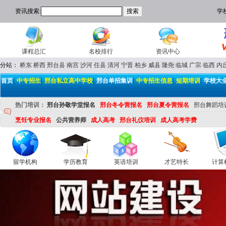
资讯搜索:
学
课程总汇
名校排行
资讯中心
分站：
桥东
桥西
邢台县
南宫
沙河
任县
清河
宁晋
柏乡
威县
隆尧
临城
广宗
临西
内
|
|
|
|
|
|
首页
中专招生
邢台私立高中学校
邢台单招集训
中专招生信息
短期培训
学校大
热门培训：
邢台孙敬学堂报名
邢台冬令营报名
邢台夏令营报名
邢台舞蹈培
烹饪专业报名
公共营养师
成人高考
邢台礼仪培训
成人高考学费
留学机构
学历教育
英语培训
才艺特长
计算