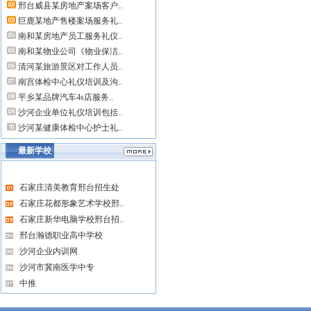
邢台威县某房地产案场客户..
巨鹿某地产售楼案场服务礼..
南和某房地产员工服务礼仪..
南和某物业公司《物业保洁..
清河某旅游景区对工作人员..
南宫体检中心礼仪培训及沟..
平乡某品牌汽车4s店服务..
沙河企业单位礼仪培训包括..
沙河某健康体检中心护士礼..
最新学校
石家庄清美教育邢台招生处
石家庄花都形象艺术学校邢..
石家庄新华电脑学校邢台招..
邢台瀚德职业高中学校
沙河企业内训网
沙河市冀南医学中专
中推