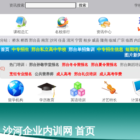
资讯搜索:
学
课程总汇
名校排行
资讯中心
分站：
桥东
桥西
邢台县
南宫
沙河
任县
清河
宁晋
柏乡
威县
隆尧
临城
广宗
临西
内
首页
|
中专招生
|
邢台私立高中学校
|
邢台单招集训
|
中专招生信息
|
短期培
图片新
热门培训：
邢台孙敬学堂报名
邢台冬令营报名
邢台夏令营报名
邢台舞蹈培
烹饪专业报名
公共营养师
成人高考
邢台礼仪培训
成人高考学费
留学机构
学历教育
英语培训
才艺特长
计算
沙河企业内训网 首页