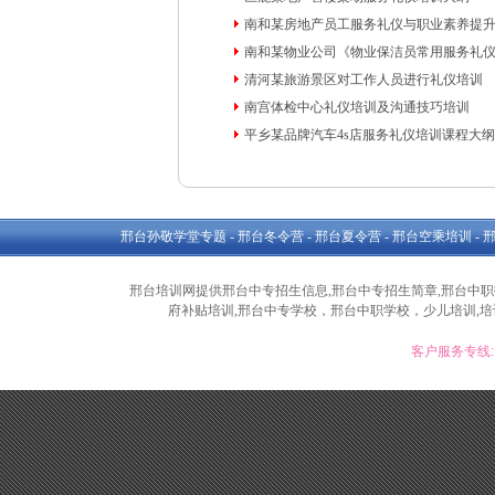
南和某房地产员工服务礼仪与职业素养提
南和某物业公司《物业保洁员常用服务礼
清河某旅游景区对工作人员进行礼仪培训
南宫体检中心礼仪培训及沟通技巧培训
平乡某品牌汽车4s店服务礼仪培训课程大纲
邢台孙敬学堂专题
-
邢台冬令营
-
邢台夏令营
-
邢台空乘培训
-
邢台培训网提供邢台中专招生信息,邢台中专招生简章,邢台中职招
府补贴培训,邢台中专学校，邢台中职学校，少儿培训,培训
客户服务专线: 1