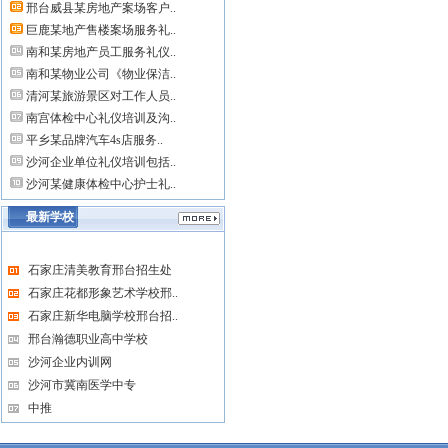
邢台威县某房地产案场客户..
巨鹿某地产售楼案场服务礼..
南和某房地产员工服务礼仪..
南和某物业公司《物业保洁..
清河某旅游景区对工作人员..
南宫体检中心礼仪培训及沟..
平乡某品牌汽车4s店服务..
沙河企业单位礼仪培训包括..
沙河某健康体检中心护士礼..
最新学校
石家庄清美教育邢台招生处
石家庄花都形象艺术学校邢..
石家庄新华电脑学校邢台招..
邢台瀚德职业高中学校
沙河企业内训网
沙河市冀南医学中专
中推