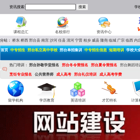
资讯搜索:
学
课程总汇
名校排行
资讯中心
分站：
桥东
桥西
邢台县
南宫
沙河
任县
清河
宁晋
柏乡
威县
隆尧
临城
广宗
临西
内
|
|
|
|
|
|
首页
中专招生
邢台私立高中学校
邢台单招集训
中专招生信息
短期培训
学校大
热门培训：
邢台孙敬学堂报名
邢台冬令营报名
邢台夏令营报名
邢台舞蹈培
烹饪专业报名
公共营养师
成人高考
邢台礼仪培训
成人高考学费
留学机构
学历教育
英语培训
才艺特长
计算