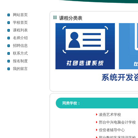
网站首页
课程分类表
学校首页
课程列表
名师介绍
招聘信息
联系方式
报名制度
我的留言
同类学校：
凌燕艺术学校
邢台中兴电脑会计学校
佼佼者辅导中心
邢台数控车床培训学校