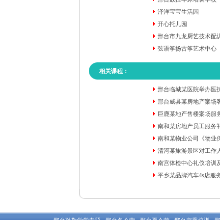
泽洋宝宝生活园
开心托儿园
邢台市九龙厨艺技术配
弦语筝扬古筝艺术中心
相关课程：
邢台临城某医院举办医
邢台威县某房地产案场
巨鹿某地产售楼案场服
南和某房地产员工服务
南和某物业公司《物业
清河某旅游景区对工作
南宫体检中心礼仪培训
平乡某品牌汽车4s店服