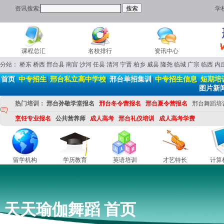
资讯搜索:
学
课程总汇
名校排行
资讯中心
分站：
桥东
桥西
邢台县
南宫
沙河
任县
清河
宁晋
柏乡
威县
隆尧
临城
广宗
临西
内
首页
|
中专招生
|
邢台私立高中学校
|
邢台单招集训
|
中专招生信息
|
短期培
图片新
热门培训：
邢台孙敬学堂报名
邢台冬令营报名
邢台夏令营报名
邢台舞蹈培
烹饪专业报名
公共营养师
成人高考
邢台礼仪培训
成人高考学费
留学机构
学历教育
英语培训
才艺特长
计算
天天瑜伽舞蹈 首页