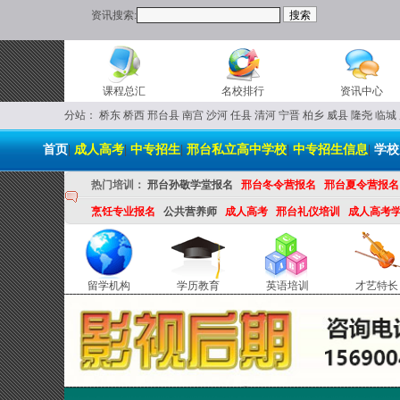
资讯搜索:
课程总汇
名校排行
资讯中心
分站：
桥东
桥西
邢台县
南宫
沙河
任县
清河
宁晋
柏乡
威县
隆尧
临城
首页
|
成人高考
|
中专招生
|
邢台私立高中学校
|
中专招生信息
|
学校
热门培训：
邢台孙敬学堂报名
邢台冬令营报名
邢台夏令营报名
烹饪专业报名
公共营养师
成人高考
邢台礼仪培训
成人高考
留学机构
学历教育
英语培训
才艺特长