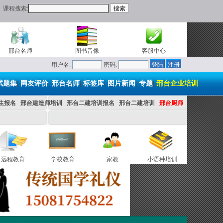
课程搜索:
邢台名师
图书音像
客服中心
用户名:
密码:
试题集
|
网友评价
|
邢台名师
|
标签库
|
图片新闻
|
专题
|
邢台企业培训
|
生报名
邢台建造师培训
邢台二建培训报名
邢台二建培训
邢台厨师
远程教育
学校教育
家教
小语种培训