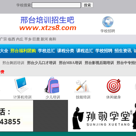
学校搜索:
学校招聘
广宗
临西
内丘
平乡
巨鹿
新河
南和
大全
|
邢台福利团购
|
学校总汇
|
课程分类
|
课程总汇
|
学校招聘
|
招生资讯
|
邢台舞蹈培训
邢台少儿口才培训
邢台MBA培训
邢台影视后期培训
邢台中专招
学费
计算机培训
少儿培训
技能培训
休闲健身