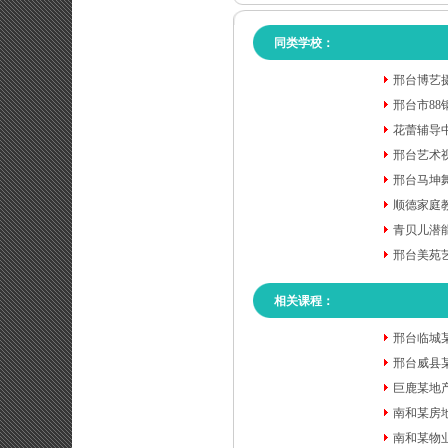
同类学校：
邢台博艺
邢台市88
花蕾辅导
邢台艺术
邢台马坤
顺德家庭
青贝儿潜
邢台美苑
相关课程：
邢台临城
邢台威县
巨鹿某地
南和某房
南和某物