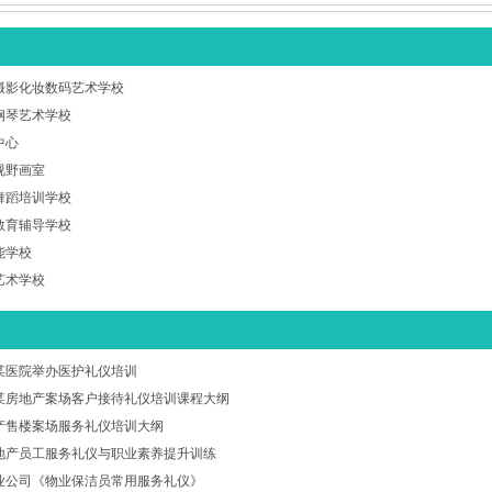
摄影化妆数码艺术学校
钢琴艺术学校
中心
视野画室
舞蹈培训学校
教育辅导学校
能学校
艺术学校
某医院举办医护礼仪培训
某房地产案场客户接待礼仪培训课程大纲
产售楼案场服务礼仪培训大纲
地产员工服务礼仪与职业素养提升训练
业公司《物业保洁员常用服务礼仪》